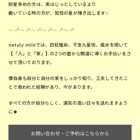
財星多めの方は、実はじっとしているより
動いている時の方が、知性の星が輝き出します✨️
𓂃 𓈒𓏸‪𓂃 𓈒𓏸‪𓂃 𓈒𓏸𓂃 𓈒𓏸‪𓂃 𓈒𓏸‪𓂃 𓈒𓏸
natuly mileでは、四柱推命、干支九星術、風水を用いて
【「人」と「家」】の2つの面から開運に導くお手伝いをさ
せて頂いております。
僕自身も自分と自分の家をしっかり知り、工夫してきたこ
とで救われた経験があり、今があります。
すべての方が自分らしく、運気の高い日々を送れますよう
に🍀
お問い合わせ・ご予約はこちらから